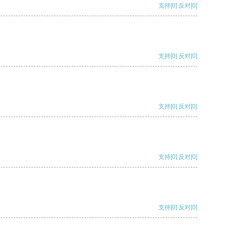
支持
[0]
反对
[0]
支持
[0]
反对
[0]
支持
[0]
反对
[0]
支持
[0]
反对
[0]
支持
[0]
反对
[0]