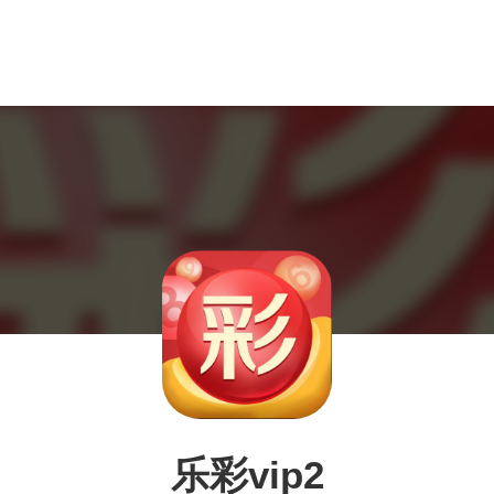
乐彩vip2