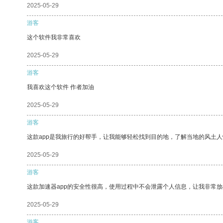
2025-05-29
游客
这个软件我非常喜欢
2025-05-29
游客
我喜欢这个软件 作者加油
2025-05-29
游客
这款app是我旅行的好帮手，让我能够轻松找到目的地，了解当地的风土人
2025-05-29
游客
这款加速器app的安全性很高，使用过程中不会泄露个人信息，让我非常放
2025-05-29
游客