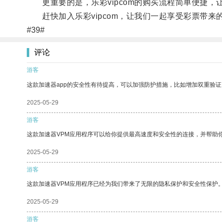
更重要的是，乐彩vipcom的购买流程简单便捷，
赶快加入乐彩vipcom，让我们一起享受彩票带来
#39#
评论
游客
这款加速器app的安全性有待提高，可以加强防护措施，比如增加双重验证
2025-05-29
游客
这款加速器VPM应用程序可以给你提供最高速度和安全性的连接，并帮助
2025-05-29
游客
这款加速器VPM应用程序已经为我们带来了无限的隐私保护和安全性保护
2025-05-29
游客