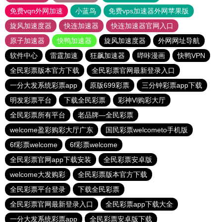
免费vqn外网加速
小蓝鸟
免费vps加速器外网苹果版
旋风加速度器
快连加速器
快连加速器官网入口
原子加速器
快鸭加速器
旋风加速度器
外网网址导航
软件中心
雷霆加速
狂飙加速器
哔咔漫画
快鸭VPN
全民彩票版本官方下载
全民彩票官网最新登录入口
一分大发系统彩票app
原版699彩票
三分钟彩票app下载
明发彩票平台
下载全民彩票
彩神Vl购彩大厅
全民彩票所有平台
老品牌—全民彩票
welcome盈彩购彩大厅广东
国民彩票welcometo手机版
6f彩票welcome
6f彩票welcome
全民彩票官网app下载安装
全民彩票安卓版
welcome大发购彩
全民彩票版本官方下载
全民彩票平台登录
下载全民彩票
全民彩票官网最新登录入口
全民彩票app下载大全
一分大发系统彩票app
全民彩票安卓版下载