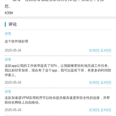
想。
#39#
评论
游客
这个软件很好用
2025-05-26
支持
[0]
反对
[0]
游客
这款app让我的工作效率提高了50%，让我能够更轻松地完成工作任务。
我以前经常加班，现在有了这个app，我可以提前下班，有更多的时间陪
伴家人。
2025-05-26
支持
[0]
反对
[0]
游客
这款加速器VPM应用程序可以给你提供最高速度和安全性的连接，并帮
助你在网络上自由移动。
2025-05-26
支持
[0]
反对
[0]