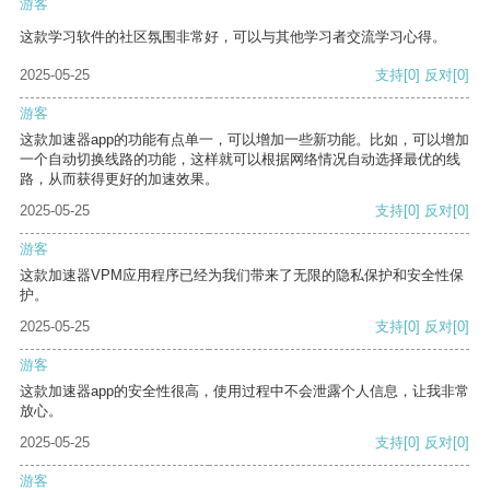
游客
这款学习软件的社区氛围非常好，可以与其他学习者交流学习心得。
2025-05-25
支持
[0]
反对
[0]
游客
这款加速器app的功能有点单一，可以增加一些新功能。比如，可以增加
一个自动切换线路的功能，这样就可以根据网络情况自动选择最优的线
路，从而获得更好的加速效果。
2025-05-25
支持
[0]
反对
[0]
游客
这款加速器VPM应用程序已经为我们带来了无限的隐私保护和安全性保
护。
2025-05-25
支持
[0]
反对
[0]
游客
这款加速器app的安全性很高，使用过程中不会泄露个人信息，让我非常
放心。
2025-05-25
支持
[0]
反对
[0]
游客