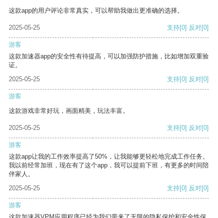
这款app的用户评论非常真实，可以帮助我做出更准确的选择。
2025-05-25
支持
[0]
反对
[0]
游客
这款加速器app的安全性有待提高，可以加强防护措施，比如增加双重验
证。
2025-05-25
支持
[0]
反对
[0]
游客
这款游戏非常好玩，画面精美，玩法丰富。
2025-05-25
支持
[0]
反对
[0]
游客
这款app让我的工作效率提高了50%，让我能够更轻松地完成工作任务。
我以前经常加班，现在有了这个app，我可以提前下班，有更多的时间陪
伴家人。
2025-05-25
支持
[0]
反对
[0]
游客
这款加速器VPM应用程序已经为我们带来了无限的隐私保护和安全性保