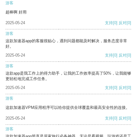
游客
超棒啊 好用
2025-05-24
支持
[0]
反对
[0]
游客
这款加速器app的客服很贴心，遇到问题都能及时解决，服务态度非常
好。
2025-05-24
支持
[0]
反对
[0]
游客
这款app是我工作上的得力助手，让我的工作效率提高了50%，让我能够
更轻松地完成工作任务。
2025-05-24
支持
[0]
反对
[0]
游客
这款加速器VPM应用程序可以给你提供全球覆盖和最高安全性的连接。
2025-05-24
支持
[0]
反对
[0]
游客
这款加速器app简直是居家旅行必备神器，无论是看视频、玩游戏还是工