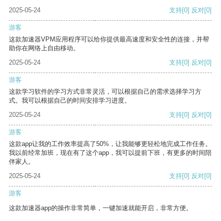
2025-05-24
支持
[0]
反对
[0]
游客
这款加速器VPM应用程序可以给你提供最高速度和安全性的连接，并帮
助你在网络上自由移动。
2025-05-24
支持
[0]
反对
[0]
游客
这款学习软件的学习方式非常灵活，可以根据自己的需求选择学习方
式。我可以根据自己的时间安排学习进度。
2025-05-24
支持
[0]
反对
[0]
游客
这款app让我的工作效率提高了50%，让我能够更轻松地完成工作任务。
我以前经常加班，现在有了这个app，我可以提前下班，有更多的时间陪
伴家人。
2025-05-24
支持
[0]
反对
[0]
游客
这款加速器app的操作非常简单，一键加速就能开启，非常方便。