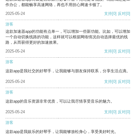
作办公，都能畅享高速网络，再也不用担心网速卡顿了。
2025-05-24
支持
[0]
反对
[0]
游客
这款加速器app的功能有点单一，可以增加一些新功能。比如，可以增加
一个自动切换线路的功能，这样就可以根据网络情况自动选择最优的线
路，从而获得更好的加速效果。
2025-05-24
支持
[0]
反对
[0]
游客
这款app是我社交的好帮手，让我能够与朋友保持联系，分享生活点滴。
2025-05-24
支持
[0]
反对
[0]
游客
这款app的音乐资源非常优质，可以让我尽情享受音乐的魅力。
2025-05-24
支持
[0]
反对
[0]
游客
这款app是我娱乐的好帮手，让我能够放松身心，享受美好时光。