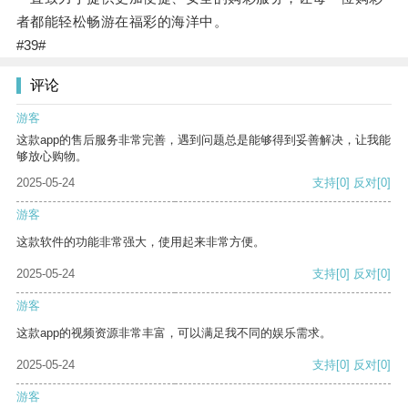
者都能轻松畅游在福彩的海洋中。
#39#
评论
游客
这款app的售后服务非常完善，遇到问题总是能够得到妥善解决，让我能
够放心购物。
2025-05-24
支持
[0]
反对
[0]
游客
这款软件的功能非常强大，使用起来非常方便。
2025-05-24
支持
[0]
反对
[0]
游客
这款app的视频资源非常丰富，可以满足我不同的娱乐需求。
2025-05-24
支持
[0]
反对
[0]
游客