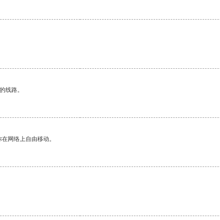
区的线路。
你在网络上自由移动。