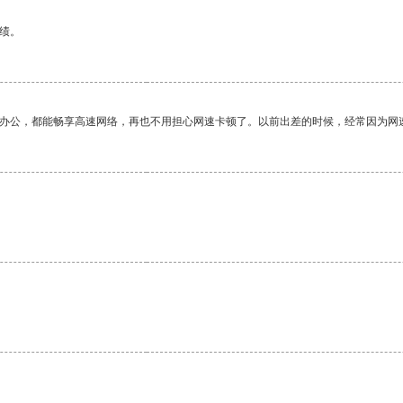
绩。
作办公，都能畅享高速网络，再也不用担心网速卡顿了。以前出差的时候，经常因为网