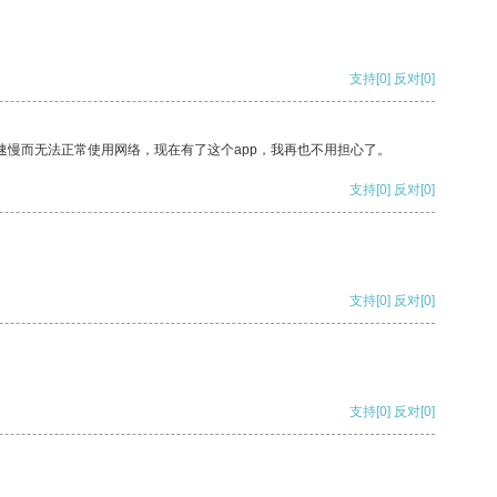
支持
[0]
反对
[0]
速慢而无法正常使用网络，现在有了这个app，我再也不用担心了。
支持
[0]
反对
[0]
支持
[0]
反对
[0]
支持
[0]
反对
[0]