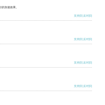
好的加速效果。
支持
[0]
反对
[0]
支持
[0]
反对
[0]
支持
[0]
反对
[0]
支持
[0]
反对
[0]