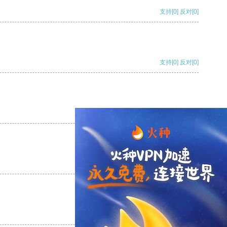
支持
[0]
反对
[0]
支持
[0]
反对
[0]
支持
[0]
反对
[0]
支持
[0]
反对
[0]
支持
[0]
反对
[0]