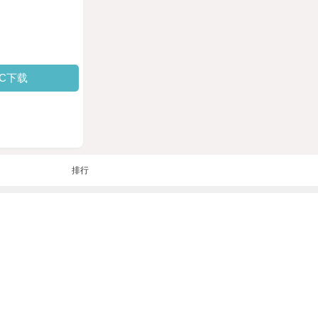
PC下载
排行