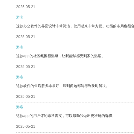
2025-05-21
游客
这款办公软件的界面设计非常简洁，使用起来非常方便。功能的布局也很
2025-05-21
游客
这款app的社区氛围很温馨，让我能够感受到家的温暖。
2025-05-21
游客
这款软件的售后服务非常好，遇到问题都能得到及时解决。
2025-05-21
游客
这款app的用户评论非常真实，可以帮助我做出更准确的选择。
2025-05-21