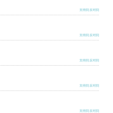
支持
[0]
反对
[0]
支持
[0]
反对
[0]
支持
[0]
反对
[0]
支持
[0]
反对
[0]
支持
[0]
反对
[0]