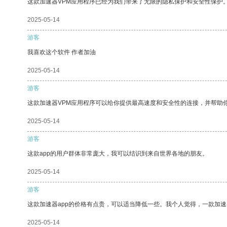
这款加速器VPM应用程序已经为我们带来了无限的隐私保护和安全性保护
2025-05-14
游客
我喜欢这个软件 作者加油
2025-05-14
游客
这款加速器VPM应用程序可以给你提供最高速度和安全性的连接，并帮助
2025-05-14
游客
这款app的用户群体非常庞大，我可以结识到来自世界各地的朋友。
2025-05-14
游客
这款加速器app的价格有点贵，可以适当降低一些。我个人觉得，一款加速
2025-05-14