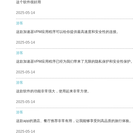
这个软件很好用
2025-05-14
游客
这款加速器VPM应用程序可以给你提供最高速度和安全性的连接。
2025-05-14
游客
这款加速器VPM应用程序已经为我们带来了无限的隐私保护和安全性保护
2025-05-14
游客
这款软件的功能非常强大，使用起来非常方便。
2025-05-14
游客
这款app的酒店、餐厅推荐非常有用，让我能够享受到高品质的旅行体验。
2025-05-14