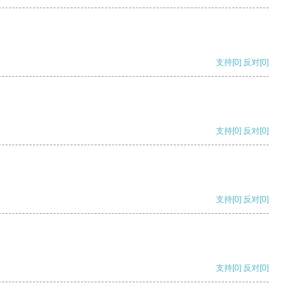
支持
[0]
反对
[0]
支持
[0]
反对
[0]
支持
[0]
反对
[0]
支持
[0]
反对
[0]