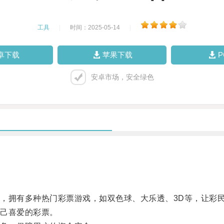
工具
|
时间：2025-05-14
|
卓下载
苹果下载
安卓市场，安全绿色
拥有多种热门彩票游戏，如双色球、大乐透、3D等，让彩民
己喜爱的彩票。