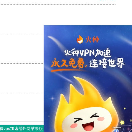
支持
[0]
反对
[0]
支持
[0]
反对
[0]
支持
[0]
反对
[0]
费vps加速器外网苹果版
旋风加速度器
快连加速器