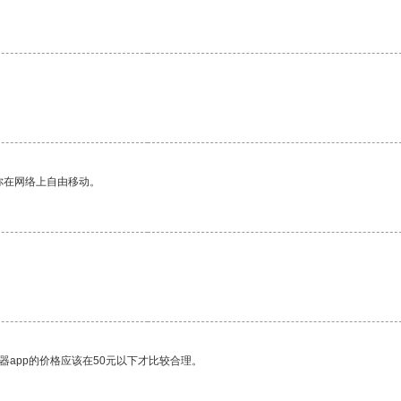
。
你在网络上自由移动。
器app的价格应该在50元以下才比较合理。