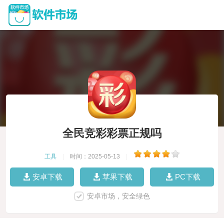
全民竞彩彩票正规吗
工具
|
时间：2025-05-13
|
安卓下载
苹果下载
PC下载
安卓市场，安全绿色