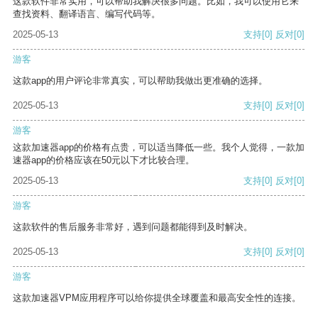
这款软件非常实用，可以帮助我解决很多问题。比如，我可以使用它来
查找资料、翻译语言、编写代码等。
2025-05-13
支持
[0]
反对
[0]
游客
这款app的用户评论非常真实，可以帮助我做出更准确的选择。
2025-05-13
支持
[0]
反对
[0]
游客
这款加速器app的价格有点贵，可以适当降低一些。我个人觉得，一款加
速器app的价格应该在50元以下才比较合理。
2025-05-13
支持
[0]
反对
[0]
游客
这款软件的售后服务非常好，遇到问题都能得到及时解决。
2025-05-13
支持
[0]
反对
[0]
游客
这款加速器VPM应用程序可以给你提供全球覆盖和最高安全性的连接。