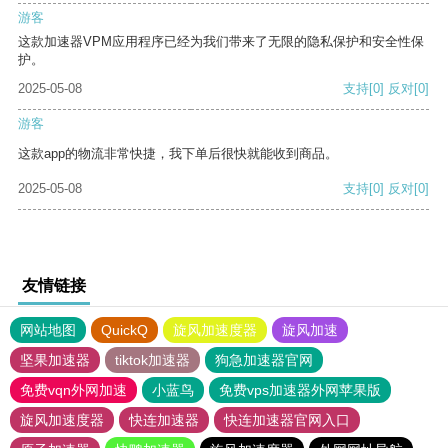
游客
这款加速器VPM应用程序已经为我们带来了无限的隐私保护和安全性保
护。
2025-05-08
支持
[0]
反对
[0]
游客
这款app的物流非常快捷，我下单后很快就能收到商品。
2025-05-08
支持
[0]
反对
[0]
友情链接
网站地图
QuickQ
旋风加速度器
旋风加速
坚果加速器
tiktok加速器
狗急加速器官网
免费vqn外网加速
小蓝鸟
免费vps加速器外网苹果版
旋风加速度器
快连加速器
快连加速器官网入口