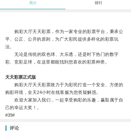
简介
排行
购彩大厅天天彩票，作为一家专业的彩票平台，秉承公
平、公正、公开的原则，为广大彩民提供多样化的彩票玩
法。
无论是传统的双色球、大乐透，还是时下热门的数字
彩、竞彩足球，在这里都能找到您喜欢的彩票种类。
天天彩票正式版
购彩大厅天天彩票致力于为彩民打造一个安全、方便的
购彩环境，全天24小时在线客服为您答疑解惑。
欢迎大家加入我们，一起享受购彩的乐趣，赢取属于自
己的幸运大奖！。
#39#
评论