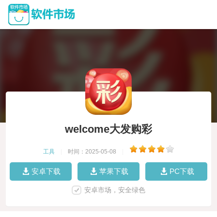
welcome大发购彩
工具
|
时间：2025-05-08
|
安卓下载
苹果下载
PC下载
安卓市场，安全绿色