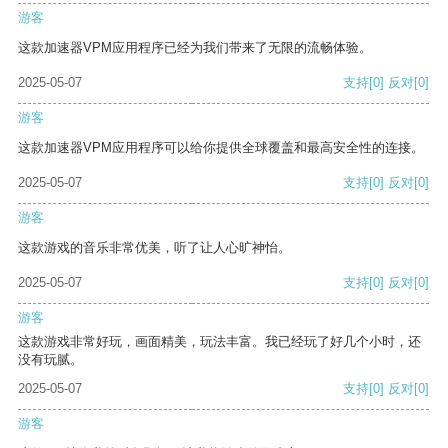
游客
这款加速器VPM应用程序已经为我们带来了无限的流畅体验。
2025-05-07
支持
[0]
反对
[0]
游客
这款加速器VPM应用程序可以给你提供全球覆盖和最高安全性的连接。
2025-05-07
支持
[0]
反对
[0]
游客
这款游戏的音乐非常优美，听了让人心旷神怡。
2025-05-07
支持
[0]
反对
[0]
游客
这款游戏非常好玩，画面精美，玩法丰富。我已经玩了好几个小时，还
没有玩腻。
2025-05-07
支持
[0]
反对
[0]
游客