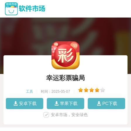
幸运彩票骗局
工具
|
时间：2025-05-07
|
安卓下载
苹果下载
PC下载
安卓市场，安全绿色