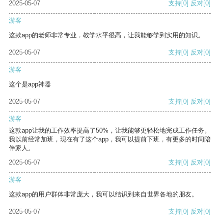
2025-05-07
支持
[0]
反对
[0]
游客
这款app的老师非常专业，教学水平很高，让我能够学到实用的知识。
2025-05-07
支持
[0]
反对
[0]
游客
这个是app神器
2025-05-07
支持
[0]
反对
[0]
游客
这款app让我的工作效率提高了50%，让我能够更轻松地完成工作任务。
我以前经常加班，现在有了这个app，我可以提前下班，有更多的时间陪
伴家人。
2025-05-07
支持
[0]
反对
[0]
游客
这款app的用户群体非常庞大，我可以结识到来自世界各地的朋友。
2025-05-07
支持
[0]
反对
[0]