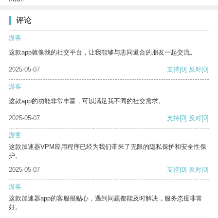
评论
游客
这款app就像我的社交平台，让我能够与志同道合的朋友一起交流。
2025-05-07
支持
[0]
反对
[0]
游客
这款app的功能非常丰富，可以满足我不同的社交需求。
2025-05-07
支持
[0]
反对
[0]
游客
这款加速器VPM应用程序已经为我们带来了无限的隐私保护和安全性保
护。
2025-05-07
支持
[0]
反对
[0]
游客
这款加速器app的客服很贴心，遇到问题都能及时解决，服务态度非常
好。