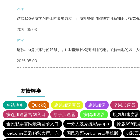
游客
这款app是我学习路上的良师益友，让我能够随时随地学习新知识，拓宽视
2025-05-03
游客
这款app是我旅行的好帮手，让我能够轻松找到目的地，了解当地的风土人
2025-05-03
友情链接
网站地图
QuickQ
旋风加速度器
旋风加速
坚果加速器
快连加速器官网入口
原子加速器
快鸭加速器
旋风加速度器
全民彩票官网最新登录入口
一分大发系统彩票app
原版699彩
welcome盈彩购彩大厅广东
国民彩票welcometo手机版
6f彩票w