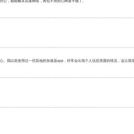
作办公，都能畅享高速网络，再也不用担心网速卡顿了。
放心。我以前使用过一些其他的加速器app，经常会出现个人信息泄露的情况，这让我