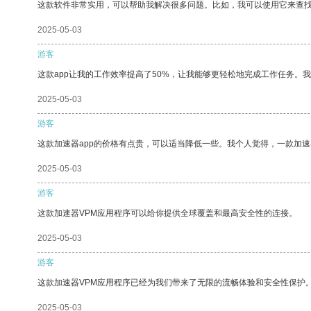
这款软件非常实用，可以帮助我解决很多问题。比如，我可以使用它来查
2025-05-03
游客
这款app让我的工作效率提高了50%，让我能够更轻松地完成工作任务。
2025-05-03
游客
这款加速器app的价格有点贵，可以适当降低一些。我个人觉得，一款加速
2025-05-03
游客
这款加速器VPM应用程序可以给你提供全球覆盖和最高安全性的连接。
2025-05-03
游客
这款加速器VPM应用程序已经为我们带来了无限的流畅体验和安全性保护
2025-05-03