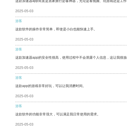
这款加速器app简直是居家旅行必备神器，无论是看视频、玩游戏还是工
2025-05-03
游客
这款软件的操作非常简单，即使是小白也能快速上手。
2025-05-03
游客
这款加速器app的安全性很高，使用过程中不会泄露个人信息，这让我很
2025-05-03
游客
这款app的游戏非常好玩，可以让我消磨时间。
2025-05-03
游客
这款软件的功能非常强大，可以满足我日常使用的需求。
2025-05-03