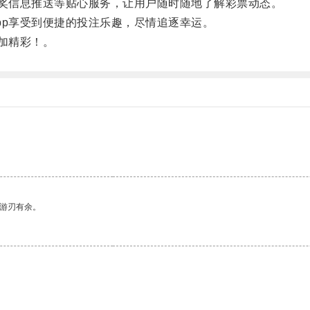
奖信息推送等贴心服务，让用户随时随地了解彩票动态。
p享受到便捷的投注乐趣，尽情追逐幸运。
加精彩！。
中游刃有余。