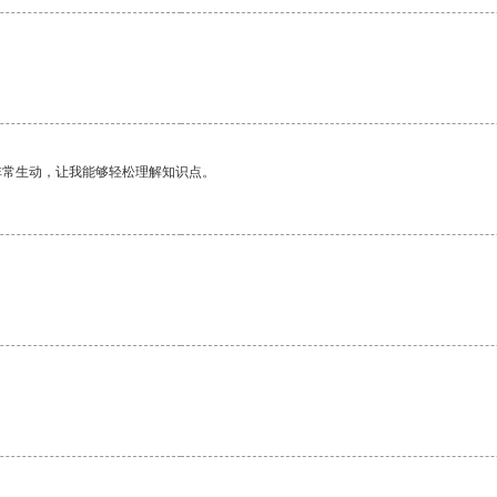
非常生动，让我能够轻松理解知识点。