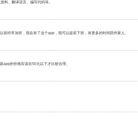
找资料、翻译语言、编写代码等。
我以前经常加班，现在有了这个app，我可以提前下班，有更多的时间陪伴家人。
器app的价格应该在50元以下才比较合理。
。