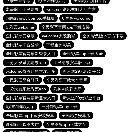
下载全民彩票
彩神Vl购彩大厅
全民彩票所有平台
老品牌—全民彩票
welcome盈彩购彩大厅广东
国民彩票welcometo手机版
6f彩票welcome
6f彩票welcome
全民彩票官网app下载安装
全民彩票安卓版
welcome大发购彩
全民彩票版本官方下载
全民彩票平台登录
下载全民彩票
全民彩票官网最新登录入口
全民彩票app下载大全
一分大发系统彩票app
全民彩票安卓版下载
welcome盈彩购彩大厅广东
新人送29元彩金平台
全民彩票平台登录
全民彩票下载大全官网
一分大发系统彩票app
彩神Vl购彩大厅
全民彩票官网最新登录入口
新人送29元彩金平台
彩神Vl购彩大厅
三分钟彩票app下载
全民彩票app下载安装安卓
全民彩票安卓版
新盈彩一购彩大厅
全民彩票app下载大全