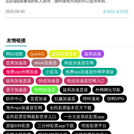
这款app就像我的私人助理，随时随地为我的办公提供帮助。
2025-04-30
支持
[0]
反对
[0]
友情链接
网站地图
QuickQ
旋风加速度器
旋风加速
坚果加速器
tiktok加速器
狗急加速器官网
免费vqn外网加速
小蓝鸟
免费vps加速器外网苹果版
旋风加速度器
快连加速器
快连加速器官网入口
原子加速器
快鸭加速器
旋风加速度器
外网网址导航
软件中心
雷霆加速
狂飙加速器
哔咔漫画
快鸭VPN
海外npv加速器官网
全民彩票版本官方下载
全民彩票官网最新登录入口
一分大发系统彩票app
原版699彩票
三分钟彩票app下载
明发彩票平台