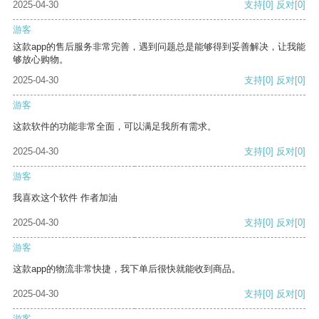
2025-04-30
支持
[0]
反对
[0]
游客
这款app的售后服务非常完善，遇到问题总是能够得到妥善解决，让我能
够放心购物。
2025-04-30
支持
[0]
反对
[0]
游客
这款软件的功能非常全面，可以满足我所有需求。
2025-04-30
支持
[0]
反对
[0]
游客
我喜欢这个软件 作者加油
2025-04-30
支持
[0]
反对
[0]
游客
这款app的物流非常快捷，我下单后很快就能收到商品。
2025-04-30
支持
[0]
反对
[0]
游客