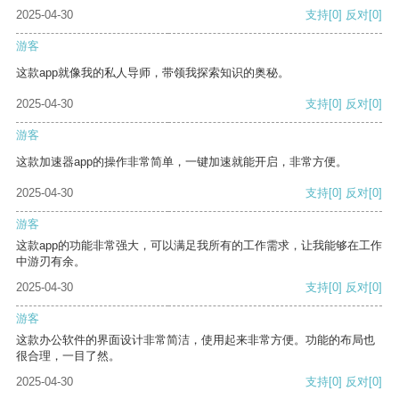
2025-04-30
支持
[0]
反对
[0]
游客
这款app就像我的私人导师，带领我探索知识的奥秘。
2025-04-30
支持
[0]
反对
[0]
游客
这款加速器app的操作非常简单，一键加速就能开启，非常方便。
2025-04-30
支持
[0]
反对
[0]
游客
这款app的功能非常强大，可以满足我所有的工作需求，让我能够在工作
中游刃有余。
2025-04-30
支持
[0]
反对
[0]
游客
这款办公软件的界面设计非常简洁，使用起来非常方便。功能的布局也
很合理，一目了然。
2025-04-30
支持
[0]
反对
[0]