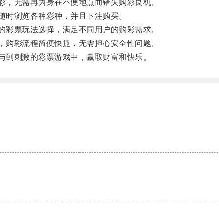
彩，无需再为身在不便地点而错失购彩良机。
随时浏览各种彩种，并且下注购买。
的彩票玩法选择，满足不同用户的购彩需求。
，购彩流程简便快捷，无需担心安全性问题。
与到刺激的彩票游戏中，赢取财富和快乐。
。