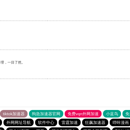
合理，一目了然。
tiktok加速器
狗急加速器官网
免费vqn外网加速
小蓝鸟
免
外网网址导航
软件中心
雷霆加速
狂飙加速器
哔咔漫画