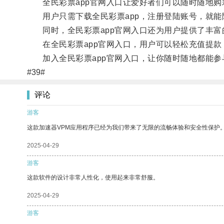
全民彩票app官网入口让爱好者们可以随时随地购
用户只需下载全民彩票app，注册登陆账号，就能
同时，全民彩票app官网入口还为用户提供了丰富
在全民彩票app官网入口，用户可以轻松充值提款
加入全民彩票app官网入口，让你随时随地都能参
#39#
评论
游客
这款加速器VPM应用程序已经为我们带来了无限的流畅体验和安全性保护
2025-04-29
游客
这款软件的设计非常人性化，使用起来非常舒服。
2025-04-29
游客