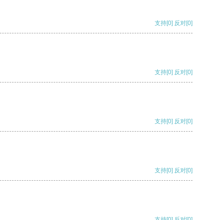
支持
[0]
反对
[0]
支持
[0]
反对
[0]
支持
[0]
反对
[0]
支持
[0]
反对
[0]
支持
[0]
反对
[0]