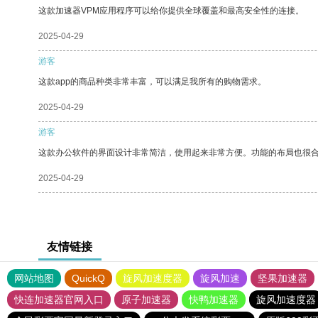
这款加速器VPM应用程序可以给你提供全球覆盖和最高安全性的连接。
2025-04-29
游客
这款app的商品种类非常丰富，可以满足我所有的购物需求。
2025-04-29
游客
这款办公软件的界面设计非常简洁，使用起来非常方便。功能的布局也很
2025-04-29
友情链接
网站地图
QuickQ
旋风加速度器
旋风加速
坚果加速器
快连加速器官网入口
原子加速器
快鸭加速器
旋风加速度器