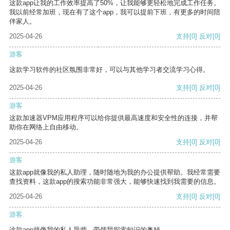
这款app让我的工作效率提高了50%，让我能够更轻松地完成工作任务。
我以前经常加班，现在有了这个app，我可以提前下班，有更多的时间陪
伴家人。
2025-04-26
支持
[0]
反对
[0]
游客
这款学习软件的社区氛围非常好，可以与其他学习者交流学习心得。
2025-04-26
支持
[0]
反对
[0]
游客
这款加速器VPM应用程序可以给你提供最高速度和安全性的连接，并帮
助你在网络上自由移动。
2025-04-26
支持
[0]
反对
[0]
游客
这款app就像我的私人助理，随时随地为我的办公提供帮助。我经常需要
查找资料，这款app的搜索功能非常强大，能够快速找到我需要的信息。
2025-04-26
支持
[0]
反对
[0]
游客
这款app就像我的私人导师，带领我探索知识的奥秘。