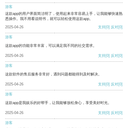
游客
这款app的用户界面简洁明了，使用起来非常容易上手，让我能够快速熟
悉操作。我不用看说明书，就可以轻松使用这款app。
2025-04-26
支持
[0]
反对
[0]
游客
这款app的功能非常丰富，可以满足我不同的社交需求。
2025-04-26
支持
[0]
反对
[0]
游客
这款软件的售后服务非常好，遇到问题都能得到及时解决。
2025-04-26
支持
[0]
反对
[0]
游客
这款app是我娱乐的好帮手，让我能够放松身心，享受美好时光。
2025-04-26
支持
[0]
反对
[0]
游客