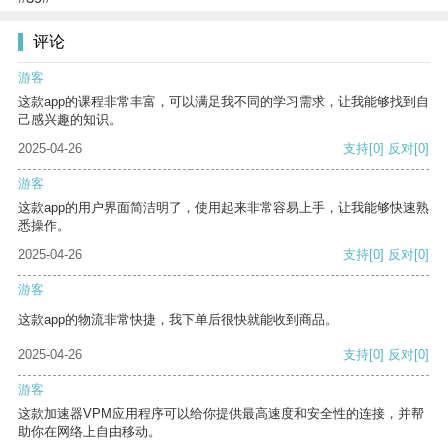
评论
游客
这款app的课程非常丰富，可以满足我不同的学习需求，让我能够找到自
己感兴趣的知识。
2025-04-26
支持
[0]
反对
[0]
游客
这款app的用户界面简洁明了，使用起来非常容易上手，让我能够快速熟
悉操作。
2025-04-26
支持
[0]
反对
[0]
游客
这款app的物流非常快捷，我下单后很快就能收到商品。
2025-04-26
支持
[0]
反对
[0]
游客
这款加速器VPM应用程序可以给你提供最高速度和安全性的连接，并帮
助你在网络上自由移动。