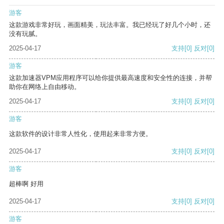
游客
这款游戏非常好玩，画面精美，玩法丰富。我已经玩了好几个小时，还
没有玩腻。
2025-04-17
支持
[0]
反对
[0]
游客
这款加速器VPM应用程序可以给你提供最高速度和安全性的连接，并帮
助你在网络上自由移动。
2025-04-17
支持
[0]
反对
[0]
游客
这款软件的设计非常人性化，使用起来非常方便。
2025-04-17
支持
[0]
反对
[0]
游客
超棒啊 好用
2025-04-17
支持
[0]
反对
[0]
游客