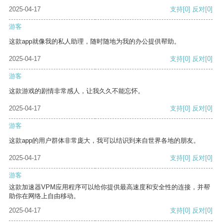
2025-04-17
支持
[0]
反对
[0]
游客
这款app就像我的私人助理，随时随地为我的办公提供帮助。
2025-04-17
支持
[0]
反对
[0]
游客
这款游戏的剧情非常感人，让我久久不能忘怀。
2025-04-17
支持
[0]
反对
[0]
游客
这款app的用户群体非常庞大，我可以结识到来自世界各地的朋友。
2025-04-17
支持
[0]
反对
[0]
游客
这款加速器VPM应用程序可以给你提供最高速度和安全性的连接，并帮
助你在网络上自由移动。
2025-04-17
支持
[0]
反对
[0]