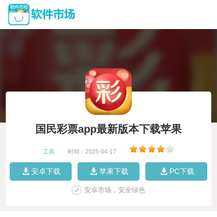
国民彩票app最新版本下载苹果
工具
|
时间：2025-04-17
|
安卓下载
苹果下载
PC下载
安卓市场，安全绿色