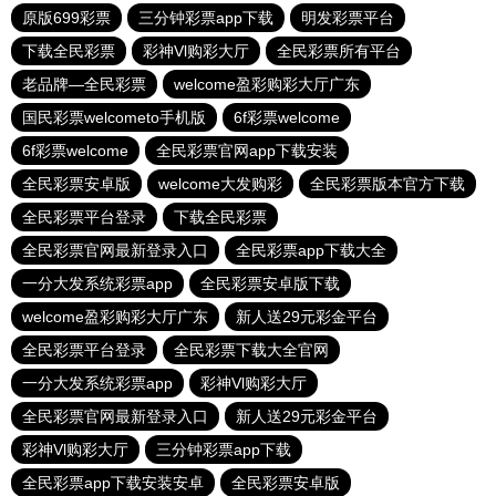
原版699彩票
三分钟彩票app下载
明发彩票平台
下载全民彩票
彩神Vl购彩大厅
全民彩票所有平台
老品牌—全民彩票
welcome盈彩购彩大厅广东
国民彩票welcometo手机版
6f彩票welcome
6f彩票welcome
全民彩票官网app下载安装
全民彩票安卓版
welcome大发购彩
全民彩票版本官方下载
全民彩票平台登录
下载全民彩票
全民彩票官网最新登录入口
全民彩票app下载大全
一分大发系统彩票app
全民彩票安卓版下载
welcome盈彩购彩大厅广东
新人送29元彩金平台
全民彩票平台登录
全民彩票下载大全官网
一分大发系统彩票app
彩神Vl购彩大厅
全民彩票官网最新登录入口
新人送29元彩金平台
彩神Vl购彩大厅
三分钟彩票app下载
全民彩票app下载安装安卓
全民彩票安卓版