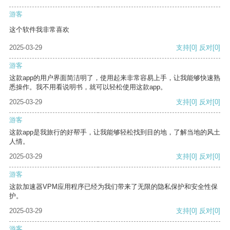
游客
这个软件我非常喜欢
2025-03-29
支持
[0]
反对
[0]
游客
这款app的用户界面简洁明了，使用起来非常容易上手，让我能够快速熟
悉操作。我不用看说明书，就可以轻松使用这款app。
2025-03-29
支持
[0]
反对
[0]
游客
这款app是我旅行的好帮手，让我能够轻松找到目的地，了解当地的风土
人情。
2025-03-29
支持
[0]
反对
[0]
游客
这款加速器VPM应用程序已经为我们带来了无限的隐私保护和安全性保
护。
2025-03-29
支持
[0]
反对
[0]
游客