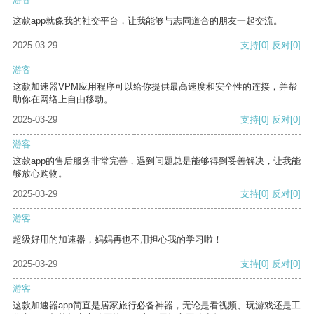
这款app就像我的社交平台，让我能够与志同道合的朋友一起交流。
2025-03-29
支持
[0]
反对
[0]
游客
这款加速器VPM应用程序可以给你提供最高速度和安全性的连接，并帮
助你在网络上自由移动。
2025-03-29
支持
[0]
反对
[0]
游客
这款app的售后服务非常完善，遇到问题总是能够得到妥善解决，让我能
够放心购物。
2025-03-29
支持
[0]
反对
[0]
游客
超级好用的加速器，妈妈再也不用担心我的学习啦！
2025-03-29
支持
[0]
反对
[0]
游客
这款加速器app简直是居家旅行必备神器，无论是看视频、玩游戏还是工