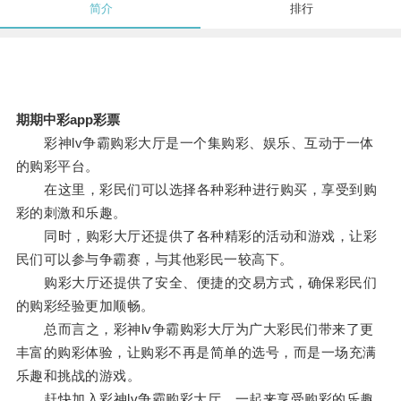
简介
排行
期期中彩app彩票
彩神lv争霸购彩大厅是一个集购彩、娱乐、互动于一体
的购彩平台。
在这里，彩民们可以选择各种彩种进行购买，享受到购
彩的刺激和乐趣。
同时，购彩大厅还提供了各种精彩的活动和游戏，让彩
民们可以参与争霸赛，与其他彩民一较高下。
购彩大厅还提供了安全、便捷的交易方式，确保彩民们
的购彩经验更加顺畅。
总而言之，彩神lv争霸购彩大厅为广大彩民们带来了更
丰富的购彩体验，让购彩不再是简单的选号，而是一场充满
乐趣和挑战的游戏。
赶快加入彩神lv争霸购彩大厅，一起来享受购彩的乐趣