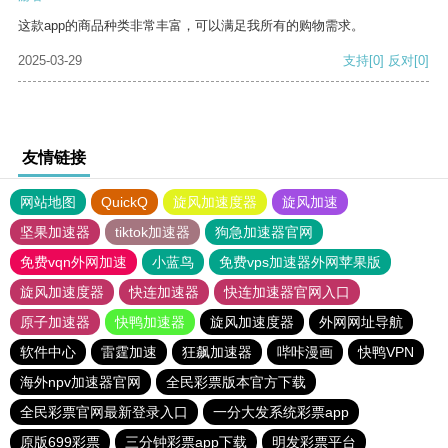
这款app的商品种类非常丰富，可以满足我所有的购物需求。
2025-03-29
支持
[0]
反对
[0]
友情链接
网站地图
QuickQ
旋风加速度器
旋风加速
坚果加速器
tiktok加速器
狗急加速器官网
免费vqn外网加速
小蓝鸟
免费vps加速器外网苹果版
旋风加速度器
快连加速器
快连加速器官网入口
原子加速器
快鸭加速器
旋风加速度器
外网网址导航
软件中心
雷霆加速
狂飙加速器
哔咔漫画
快鸭VPN
海外npv加速器官网
全民彩票版本官方下载
全民彩票官网最新登录入口
一分大发系统彩票app
原版699彩票
三分钟彩票app下载
明发彩票平台