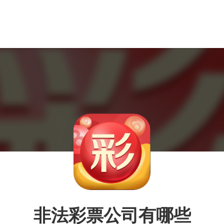
非法彩票公司有哪些