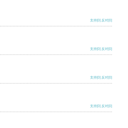
支持
[0]
反对
[0]
支持
[0]
反对
[0]
支持
[0]
反对
[0]
支持
[0]
反对
[0]