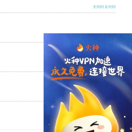
支持
[0]
反对
[0]
支持
[0]
反对
[0]
支持
[0]
反对
[0]
支持
[0]
反对
[0]