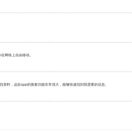
你在网络上自由移动。
找资料，这款app的搜索功能非常强大，能够快速找到我需要的信息。