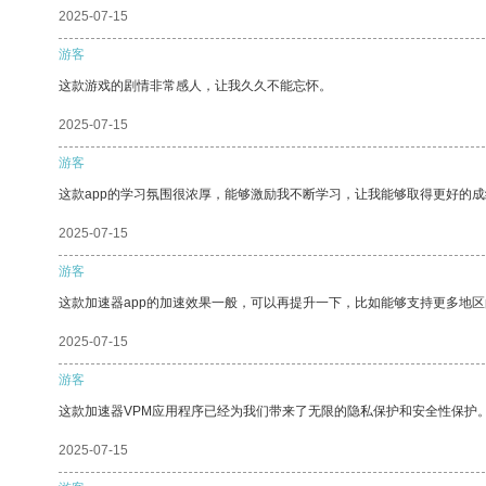
2025-07-15
游客
这款游戏的剧情非常感人，让我久久不能忘怀。
2025-07-15
游客
这款app的学习氛围很浓厚，能够激励我不断学习，让我能够取得更好的成
2025-07-15
游客
这款加速器app的加速效果一般，可以再提升一下，比如能够支持更多地
2025-07-15
游客
这款加速器VPM应用程序已经为我们带来了无限的隐私保护和安全性保护
2025-07-15