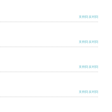
支持
[0]
反对
[0]
支持
[0]
反对
[0]
支持
[0]
反对
[0]
支持
[0]
反对
[0]