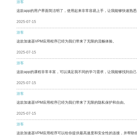
游客
这款app的用户界面简洁明了，使用起来非常容易上手，让我能够快速熟悉
2025-07-15
游客
这款加速器VPM应用程序已经为我们带来了无限的流畅体验。
2025-07-15
游客
这款app的课程非常丰富，可以满足我不同的学习需求，让我能够找到自
2025-07-15
游客
这款加速器VPM应用程序已经为我们带来了无限的隐私保护和自由。
2025-07-15
游客
这款加速器VPM应用程序可以给你提供最高速度和安全性的连接，并帮助