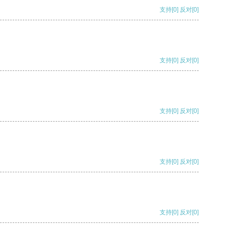
支持
[0]
反对
[0]
支持
[0]
反对
[0]
支持
[0]
反对
[0]
支持
[0]
反对
[0]
支持
[0]
反对
[0]