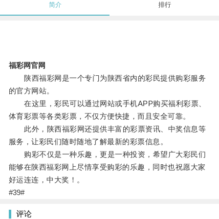
简介
排行
福彩网官网
陕西福彩网是一个专门为陕西省内的彩民提供购彩服务
的官方网站。
在这里，彩民可以通过网站或手机APP购买福利彩票、
体育彩票等各类彩票，不仅方便快捷，而且安全可靠。
此外，陕西福彩网还提供丰富的彩票资讯、中奖信息等
服务，让彩民们随时随地了解最新的彩票信息。
购彩不仅是一种乐趣，更是一种投资，希望广大彩民们
能够在陕西福彩网上尽情享受购彩的乐趣，同时也祝愿大家
好运连连，中大奖！。
#39#
评论