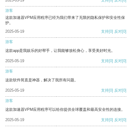
2025-05-19
支持
[0]
反对
[0]
游客
这款加速器VPM应用程序已经为我们带来了无限的隐私保护和安全性保
护。
2025-05-19
支持
[0]
反对
[0]
游客
这款app是我娱乐的好帮手，让我能够放松身心，享受美好时光。
2025-05-19
支持
[0]
反对
[0]
游客
这款软件简直是神器，解决了我所有问题。
2025-05-19
支持
[0]
反对
[0]
游客
这款加速器VPM应用程序可以给你提供全球覆盖和最高安全性的连接。
2025-05-19
支持
[0]
反对
[0]