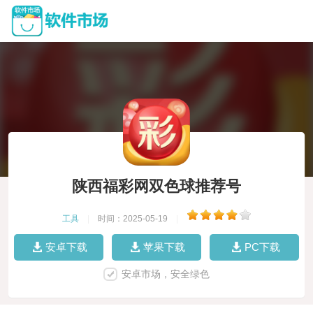
陕西福彩网双色球推荐号
工具
|
时间：2025-05-19
|
安卓下载
苹果下载
PC下载
安卓市场，安全绿色