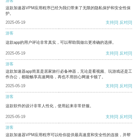
游客
这款加速器VPM应用程序已经为我们带来了无限的隐私保护和安全性保
护。
2025-05-19
支持
[0]
反对
[0]
游客
这款app的用户评论非常真实，可以帮助我做出更准确的选择。
2025-05-19
支持
[0]
反对
[0]
游客
这款加速器app简直是居家旅行必备神器，无论是看视频、玩游戏还是工
作办公，都能畅享高速网络，再也不用担心网速卡顿了。
2025-05-19
支持
[0]
反对
[0]
游客
这款软件的设计非常人性化，使用起来非常舒服。
2025-05-19
支持
[0]
反对
[0]
游客
这款加速器VPM应用程序可以给你提供最高速度和安全性的连接，并帮