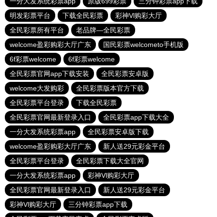
一分大发系统彩票app
原版699彩票
三分钟彩票app下载
明发彩票平台
下载全民彩票
彩神Vl购彩大厅
全民彩票所有平台
老品牌—全民彩票
welcome盈彩购彩大厅广东
国民彩票welcometo手机版
6f彩票welcome
6f彩票welcome
全民彩票官网app下载安装
全民彩票安卓版
welcome大发购彩
全民彩票版本官方下载
全民彩票平台登录
下载全民彩票
全民彩票官网最新登录入口
全民彩票app下载大全
一分大发系统彩票app
全民彩票安卓版下载
welcome盈彩购彩大厅广东
新人送29元彩金平台
全民彩票平台登录
全民彩票下载大全官网
一分大发系统彩票app
彩神Vl购彩大厅
全民彩票官网最新登录入口
新人送29元彩金平台
彩神Vl购彩大厅
三分钟彩票app下载