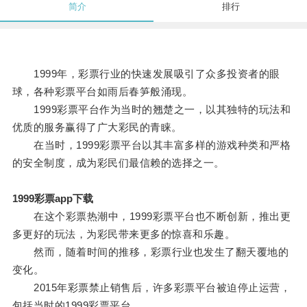
简介
排行
1999年，彩票行业的快速发展吸引了众多投资者的眼
球，各种彩票平台如雨后春笋般涌现。
1999彩票平台作为当时的翘楚之一，以其独特的玩法和
优质的服务赢得了广大彩民的青睐。
在当时，1999彩票平台以其丰富多样的游戏种类和严格
的安全制度，成为彩民们最信赖的选择之一。
1999彩票app下载
在这个彩票热潮中，1999彩票平台也不断创新，推出更
多更好的玩法，为彩民带来更多的惊喜和乐趣。
然而，随着时间的推移，彩票行业也发生了翻天覆地的
变化。
2015年彩票禁止销售后，许多彩票平台被迫停止运营，
包括当时的1999彩票平台。