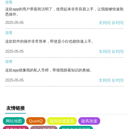
游客
这款app的用户界面简洁明了，使用起来非常容易上手，让我能够快速熟
悉操作。
2025-05-05
支持
[0]
反对
[0]
游客
这款软件的操作非常简单，即使是小白也能快速上手。
2025-05-05
支持
[0]
反对
[0]
游客
这款app就像我的私人导师，带领我探索知识的奥秘。
2025-05-05
支持
[0]
反对
[0]
友情链接
网站地图
QuickQ
旋风加速度器
旋风加速