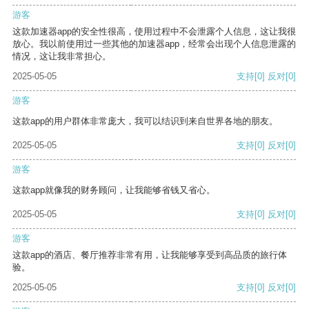
游客
这款加速器app的安全性很高，使用过程中不会泄露个人信息，这让我很
放心。我以前使用过一些其他的加速器app，经常会出现个人信息泄露的
情况，这让我非常担心。
2025-05-05
支持
[0]
反对
[0]
游客
这款app的用户群体非常庞大，我可以结识到来自世界各地的朋友。
2025-05-05
支持
[0]
反对
[0]
游客
这款app就像我的财务顾问，让我能够省钱又省心。
2025-05-05
支持
[0]
反对
[0]
游客
这款app的酒店、餐厅推荐非常有用，让我能够享受到高品质的旅行体
验。
2025-05-05
支持
[0]
反对
[0]