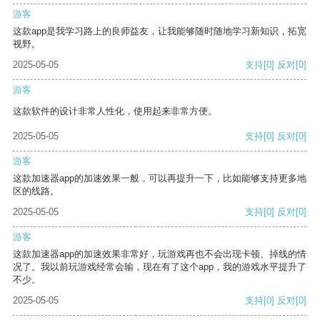
游客
这款app是我学习路上的良师益友，让我能够随时随地学习新知识，拓宽
视野。
2025-05-05
支持
[0]
反对
[0]
游客
这款软件的设计非常人性化，使用起来非常方便。
2025-05-05
支持
[0]
反对
[0]
游客
这款加速器app的加速效果一般，可以再提升一下，比如能够支持更多地
区的线路。
2025-05-05
支持
[0]
反对
[0]
游客
这款加速器app的加速效果非常好，玩游戏再也不会出现卡顿、掉线的情
况了。我以前玩游戏经常会输，现在有了这个app，我的游戏水平提升了
不少。
2025-05-05
支持
[0]
反对
[0]