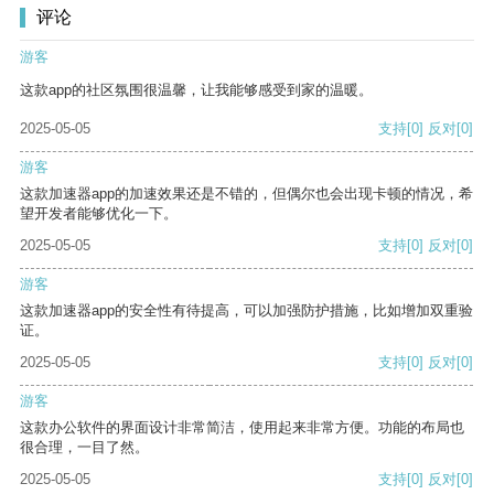
评论
游客
这款app的社区氛围很温馨，让我能够感受到家的温暖。
2025-05-05
支持
[0]
反对
[0]
游客
这款加速器app的加速效果还是不错的，但偶尔也会出现卡顿的情况，希
望开发者能够优化一下。
2025-05-05
支持
[0]
反对
[0]
游客
这款加速器app的安全性有待提高，可以加强防护措施，比如增加双重验
证。
2025-05-05
支持
[0]
反对
[0]
游客
这款办公软件的界面设计非常简洁，使用起来非常方便。功能的布局也
很合理，一目了然。
2025-05-05
支持
[0]
反对
[0]