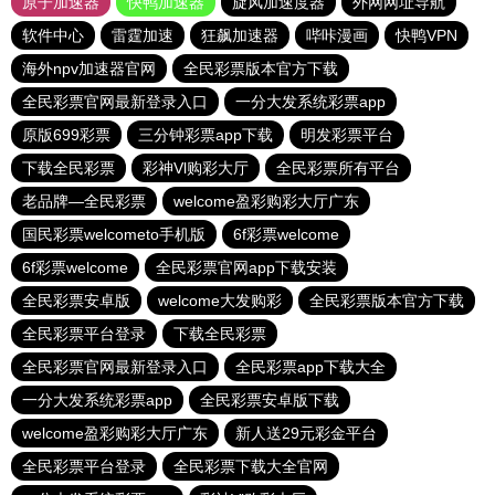
原子加速器
快鸭加速器
旋风加速度器
外网网址导航
软件中心
雷霆加速
狂飙加速器
哔咔漫画
快鸭VPN
海外npv加速器官网
全民彩票版本官方下载
全民彩票官网最新登录入口
一分大发系统彩票app
原版699彩票
三分钟彩票app下载
明发彩票平台
下载全民彩票
彩神Vl购彩大厅
全民彩票所有平台
老品牌—全民彩票
welcome盈彩购彩大厅广东
国民彩票welcometo手机版
6f彩票welcome
6f彩票welcome
全民彩票官网app下载安装
全民彩票安卓版
welcome大发购彩
全民彩票版本官方下载
全民彩票平台登录
下载全民彩票
全民彩票官网最新登录入口
全民彩票app下载大全
一分大发系统彩票app
全民彩票安卓版下载
welcome盈彩购彩大厅广东
新人送29元彩金平台
全民彩票平台登录
全民彩票下载大全官网