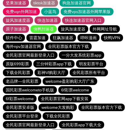
坚果加速器
tiktok加速器
狗急加速器官网
免费vqn外网加速
小蓝鸟
免费vps加速器外网苹果版
旋风加速度器
快连加速器
快连加速器官网入口
原子加速器
快鸭加速器
旋风加速度器
外网网址导航
软件中心
雷霆加速
狂飙加速器
哔咔漫画
快鸭VPN
海外npv加速器官网
全民彩票版本官方下载
全民彩票官网最新登录入口
一分大发系统彩票app
原版699彩票
三分钟彩票app下载
明发彩票平台
下载全民彩票
彩神Vl购彩大厅
全民彩票所有平台
老品牌—全民彩票
welcome盈彩购彩大厅广东
国民彩票welcometo手机版
6f彩票welcome
6f彩票welcome
全民彩票官网app下载安装
全民彩票安卓版
welcome大发购彩
全民彩票版本官方下载
全民彩票平台登录
下载全民彩票
全民彩票官网最新登录入口
全民彩票app下载大全