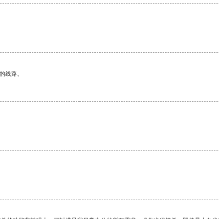
区的线路。
。