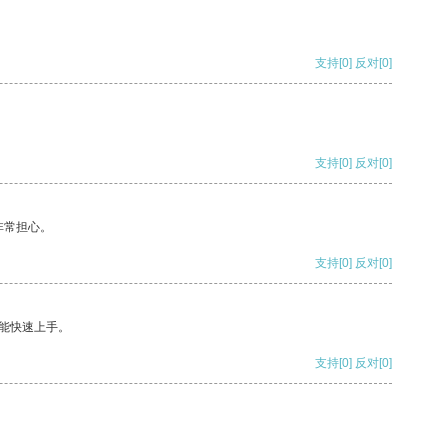
支持
[0]
反对
[0]
支持
[0]
反对
[0]
非常担心。
支持
[0]
反对
[0]
能快速上手。
支持
[0]
反对
[0]