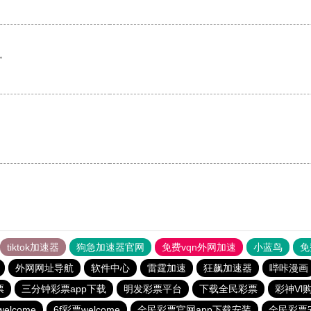
。
tiktok加速器
狗急加速器官网
免费vqn外网加速
小蓝鸟
免
外网网址导航
软件中心
雷霆加速
狂飙加速器
哔咔漫画
票
三分钟彩票app下载
明发彩票平台
下载全民彩票
彩神Vl
elcome
6f彩票welcome
全民彩票官网app下载安装
全民彩票