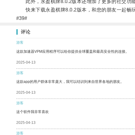
此外，永盈棋牌8.0.2版本还增加了更多的社交功
快来下载永盈棋牌8.0.2版本，和您的朋友一起畅
#39#
评论
游客
这款加速器VPM应用程序可以给你提供全球覆盖和最高安全性的连接。
2025-04-13
游客
这款app的用户群体非常庞大，我可以结识到来自世界各地的朋友。
2025-04-13
游客
这个软件我非常喜欢
2025-04-13
游客