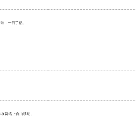
合理，一目了然。
你在网络上自由移动。