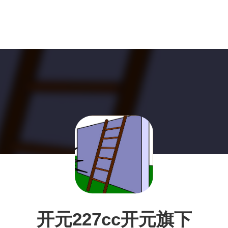
开元227cc开元旗下