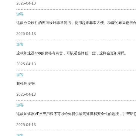
2025-04-13
游客
这款办公软件的界面设计非常简洁，使用起来非常方便。功能的布局也很
2025-04-13
游客
这款加速器app的价格有点贵，可以适当降低一些，这样会更加亲民。
2025-04-13
游客
超棒啊 好用
2025-04-13
游客
这款加速器VPM应用程序可以给你提供最高速度和安全性的连接，并帮助
2025-04-13
游客