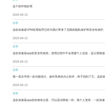
这个软件很好用
2025-04-13
游客
这款加速器VPM应用程序已经为我们带来了无限的隐私保护和安全性保护
2025-04-13
游客
这款加速器app的安全性很高，使用过程中不会泄露个人信息，这让我很
2025-04-13
游客
我一直在寻找一款功能强大、操作简单的办公软件，终于找到了它。这款
2025-04-13
游客
这款加速器app的价格有点贵，可以适当降低一些。我个人觉得，一款加速