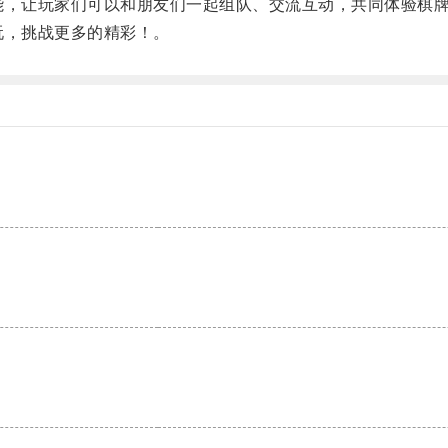
能，让玩家们可以和朋友们一起组队、交流互动，共同体验棋
玩，挑战更多的精彩！。