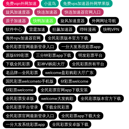
免费vqn外网加速
小蓝鸟
免费vps加速器外网苹果版
旋风加速度器
快连加速器
快连加速器官网入口
原子加速器
快鸭加速器
旋风加速度器
外网网址导航
软件中心
雷霆加速
狂飙加速器
哔咔漫画
快鸭VPN
海外npv加速器官网
全民彩票版本官方下载
全民彩票官网最新登录入口
一分大发系统彩票app
原版699彩票
三分钟彩票app下载
明发彩票平台
下载全民彩票
彩神Vl购彩大厅
全民彩票所有平台
老品牌—全民彩票
welcome盈彩购彩大厅广东
国民彩票welcometo手机版
6f彩票welcome
6f彩票welcome
全民彩票官网app下载安装
全民彩票安卓版
welcome大发购彩
全民彩票版本官方下载
全民彩票平台登录
下载全民彩票
全民彩票官网最新登录入口
全民彩票app下载大全
一分大发系统彩票app
全民彩票安卓版下载