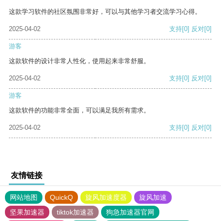
这款学习软件的社区氛围非常好，可以与其他学习者交流学习心得。
2025-04-02
支持
[0]
反对
[0]
游客
这款软件的设计非常人性化，使用起来非常舒服。
2025-04-02
支持
[0]
反对
[0]
游客
这款软件的功能非常全面，可以满足我所有需求。
2025-04-02
支持
[0]
反对
[0]
友情链接
网站地图
QuickQ
旋风加速度器
旋风加速
坚果加速器
tiktok加速器
狗急加速器官网