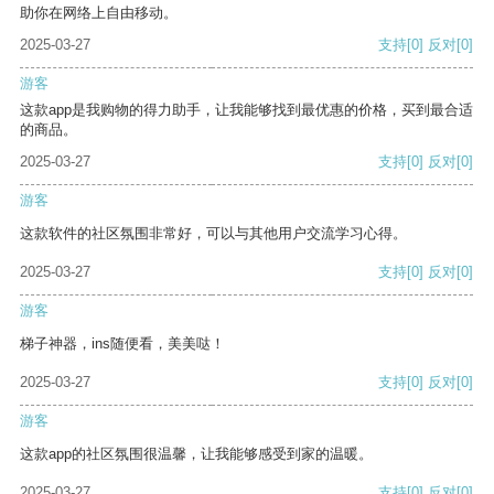
助你在网络上自由移动。
2025-03-27
支持
[0]
反对
[0]
游客
这款app是我购物的得力助手，让我能够找到最优惠的价格，买到最合适
的商品。
2025-03-27
支持
[0]
反对
[0]
游客
这款软件的社区氛围非常好，可以与其他用户交流学习心得。
2025-03-27
支持
[0]
反对
[0]
游客
梯子神器，ins随便看，美美哒！
2025-03-27
支持
[0]
反对
[0]
游客
这款app的社区氛围很温馨，让我能够感受到家的温暖。
2025-03-27
支持
[0]
反对
[0]